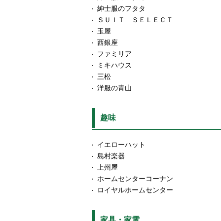
紳士服のフタタ
ＳＵＩＴ ＳＥＬＥＣＴ
玉屋
西銀座
ファミリア
ミキハウス
三松
洋服の青山
趣味
イエローハット
島村楽器
上州屋
ホームセンターコーナン
ロイヤルホームセンター
家具・家電