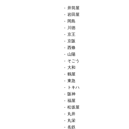
井筒屋
岩田屋
岡島
川徳
京王
京阪
西條
山陽
そごう
大和
鶴屋
東急
トキハ
阪神
福屋
松坂屋
丸井
丸栄
名鉄