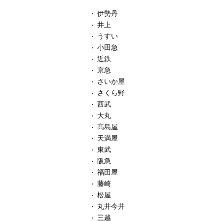
伊勢丹
井上
うすい
小田急
近鉄
京急
さいか屋
さくら野
西武
大丸
髙島屋
天満屋
東武
阪急
福田屋
藤崎
松屋
丸井今井
三越