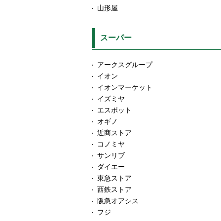
山形屋
スーパー
アークスグループ
イオン
イオンマーケット
イズミヤ
エスポット
オギノ
近商ストア
コノミヤ
サンリブ
ダイエー
東急ストア
西鉄ストア
阪急オアシス
フジ